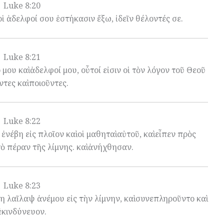
Luke 8:20
ἱ ἀδελφοί σου ἑστήκασιν ἔξω, ἰδεῖν θέλοντές σε.
Luke 8:21
μου καὶ ἀδελφοί μου, οὗτοί εἰσιν οἱ τὸν λόγον τοῦ Θεοῦ
τες καὶ ποιοῦντες.
Luke 8:22
ἐνέβη εἰς πλοῖον καὶ οἱ μαθηταὶ αὐτοῦ, καὶ εἶπεν πρὸς
τὸ πέραν τῆς λίμνης. καὶ ἀνήχθησαν.
Luke 8:23
 λαῖλαψ ἀνέμου εἰς τὴν λίμνην, καὶ συνεπληροῦντο καὶ
ἐκινδύνευον.