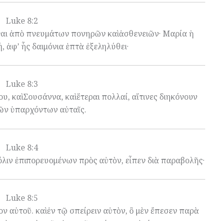
Luke 8:2
έναι ἀπὸ πνευμάτων πονηρῶν καὶ ἀσθενειῶν· Μαρία ἡ
ἀφ’ ἧς δαιμόνια ἑπτὰ ἐξεληλύθει·
Luke 8:3
, καὶ Σουσάννα, καὶ ἕτεραι πολλαί, αἵτινες διηκόνουν
τῶν ὑπαρχόντων αὐταῖς.
Luke 8:4
πόλιν ἐπιπορευομένων πρὸς αὐτὸν, εἶπεν διὰ παραβολῆς·
Luke 8:5
ν αὐτοῦ. καὶ ἐν τῷ σπείρειν αὐτὸν, ὃ μὲν ἔπεσεν παρὰ