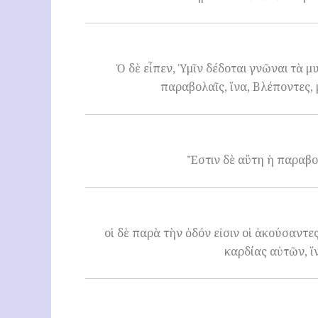
Ὁ δὲ εἶπεν, Ὑμῖν δέδοται γνῶναι τὰ μυ
παραβολαῖς, ἵνα, Βλέποντες, 
Ἔστιν δὲ αὕτη ἡ παραβολ
οἱ δὲ παρὰ τὴν ὁδόν εἰσιν οἱ ἀκούσαντες·
καρδίας αὐτῶν, ἵ