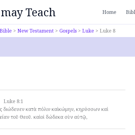
 may Teach
Home
Bib
Bible
New Testament
Gospels
Luke
Luke 8
Luke 8:1
ὸς διώδευεν κατὰ πόλιν καὶ κώμην, κηρύσσων καὶ
είαν τοῦ Θεοῦ. καὶ οἱ δώδεκα σὺν αὐτῷ,