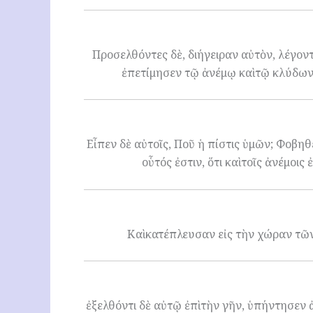
Προσελθόντες δὲ, διήγειραν αὐτὸν, λέγοντ
ἐπετίμησεν τῷ ἀνέμῳ καὶ τῷ κλύδωνι
Εἶπεν δὲ αὐτοῖς, Ποῦ ἡ πίστις ὑμῶν; Φοβη
οὗτός ἐστιν, ὅτι καὶ τοῖς ἀνέμοις
Καὶ κατέπλευσαν εἰς τὴν χώραν τῶν
ἐξελθόντι δὲ αὐτῷ ἐπὶ τὴν γῆν, ὑπήντησεν 