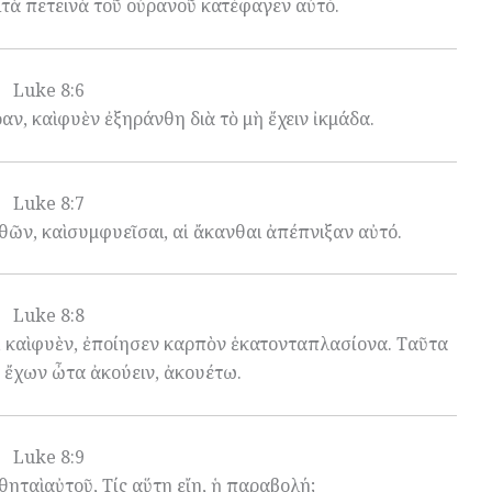
ὶ τὰ πετεινὰ τοῦ οὐρανοῦ κατέφαγεν αὐτό.
Luke 8:6
αν, καὶ φυὲν ἐξηράνθη διὰ τὸ μὴ ἔχειν ἰκμάδα.
Luke 8:7
θῶν, καὶ συμφυεῖσαι, αἱ ἄκανθαι ἀπέπνιξαν αὐτό.
Luke 8:8
ν, καὶ φυὲν, ἐποίησεν καρπὸν ἑκατονταπλασίονα. Ταῦτα
 ἔχων ὦτα ἀκούειν, ἀκουέτω.
Luke 8:9
ηταὶ αὐτοῦ, Τίς αὕτη εἴη, ἡ παραβολή;