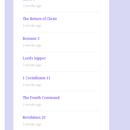
2 weeks ago
The Return of Christ
2 weeks ago
Romans 3
2 weeks ago
Lord’s Supper
2 weeks ago
1 Corinthians 11
2 weeks ago
The Fourth Command
2 weeks ago
Revelation 20
2 weeks ago