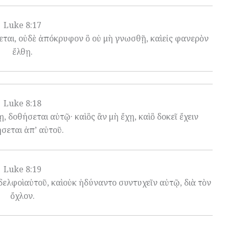
Luke 8:17
εται, οὐδὲ ἀπόκρυφον ὃ οὐ μὴ γνωσθῇ, καὶ εἰς φανερὸν
ἔλθῃ.
Luke 8:18
 δοθήσεται αὐτῷ· καὶ ὃς ἂν μὴ ἔχῃ, καὶ ὃ δοκεῖ ἔχειν
σεται ἀπ’ αὐτοῦ.
Luke 8:19
δελφοὶ αὐτοῦ, καὶ οὐκ ἠδύναντο συντυχεῖν αὐτῷ, διὰ τὸν
ὄχλον.