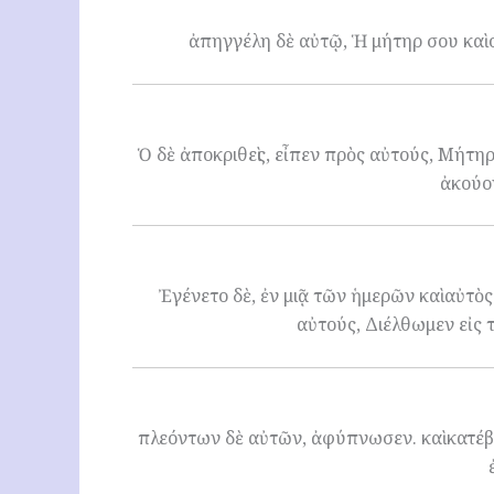
ἀπηγγέλη δὲ αὐτῷ, Ἡ μήτηρ σου καὶ ο
Ὁ δὲ ἀποκριθεὶς, εἶπεν πρὸς αὐτούς, Μήτηρ 
ἀκούον
Ἐγένετο δὲ, ἐν μιᾷ τῶν ἡμερῶν καὶ αὐτὸς 
αὐτούς, Διέλθωμεν εἰς 
πλεόντων δὲ αὐτῶν, ἀφύπνωσεν. καὶ κατέβη