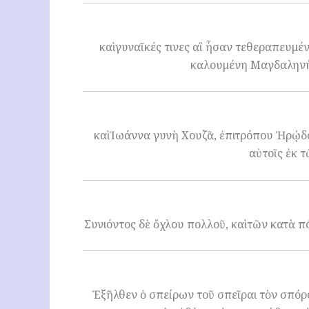
καὶ γυναῖκές τινες αἳ ἦσαν τεθεραπευμ
καλουμένη Μαγδαληνή, 
καὶ Ἰωάννα γυνὴ Χουζᾶ, ἐπιτρόπου Ἡρῴδου
αὐτοῖς ἐκ 
Συνιόντος δὲ ὄχλου πολλοῦ, καὶ τῶν κατὰ 
Ἐξῆλθεν ὁ σπείρων τοῦ σπεῖραι τὸν σπόρο