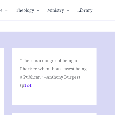
le
Theology
Ministry
Library
“There is a danger of being a
Pharisee when thou ceasest being
a Publican.” –Anthony Burgess
(p
124
)