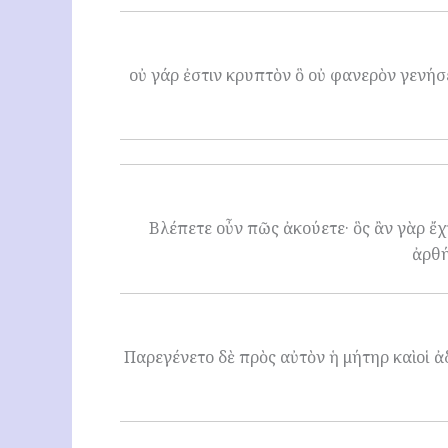
οὐ γάρ ἐστιν κρυπτὸν ὃ οὐ φανερὸν γενήσ
Βλέπετε οὖν πῶς ἀκούετε· ὃς ἂν γὰρ ἔχῃ,
ἀρθή
Παρεγένετο δὲ πρὸς αὐτὸν ἡ μήτηρ καὶ οἱ ἀ