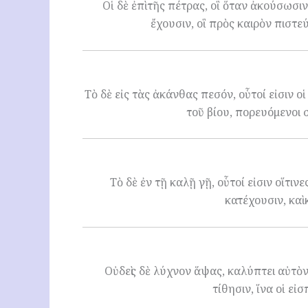
Οἱ δὲ ἐπὶ τῆς πέτρας, οἳ ὅταν ἀκούσωσιν
ἔχουσιν, οἳ πρὸς καιρὸν πιστε
Τὸ δὲ εἰς τὰς ἀκάνθας πεσόν, οὗτοί εἰσιν ο
τοῦ βίου, πορευόμενοι 
Τὸ δὲ ἐν τῇ καλῇ γῇ, οὗτοί εἰσιν οἵτι
κατέχουσιν, καὶ
Οὐδεὶς δὲ λύχνον ἅψας, καλύπτει αὐτὸν 
τίθησιν, ἵνα οἱ ε