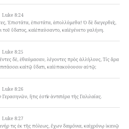
Luke 8:24
ες, Ἐπιστάτα, ἐπιστάτα, ἀπολλύμεθα! Ὁ δὲ διεγερθεὶς,
 τοῦ ὕδατος, καὶ ἐπαύσαντο, καὶ ἐγένετο γαλήνη.
Luke 8:25
θέντες δὲ, ἐθαύμασαν, λέγοντες πρὸς ἀλλήλους, Τίς ἄρα
 ἐπιτάσσει καὶ τῷ ὕδατι, καὶ ὑπακούουσιν αὐτῷ;
Luke 8:26
 Γερασηνῶν, ἥτις ἐστὶν ἀντιπέρα τῆς Γαλιλαίας.
Luke 8:27
ἀνήρ τις ἐκ τῆς πόλεως, ἔχων δαιμόνια, καὶ χρόνῳ ἱκανῷ