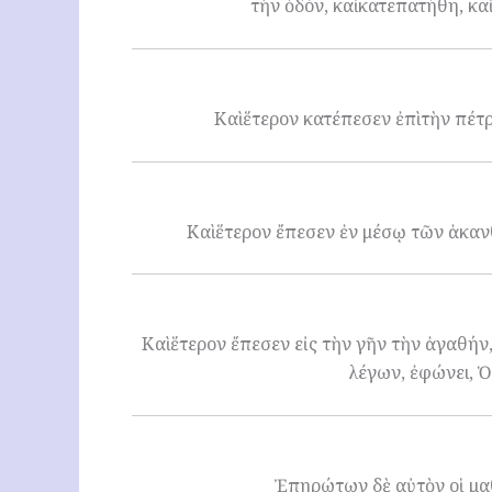
τὴν ὁδόν, καὶ κατεπατήθη, κα
Καὶ ἕτερον κατέπεσεν ἐπὶ τὴν πέτρ
Καὶ ἕτερον ἔπεσεν ἐν μέσῳ τῶν ἀκαν
Καὶ ἕτερον ἔπεσεν εἰς τὴν γῆν τὴν ἀγαθή
λέγων, ἐφώνει, Ὁ
Ἐπηρώτων δὲ αὐτὸν οἱ μαθ