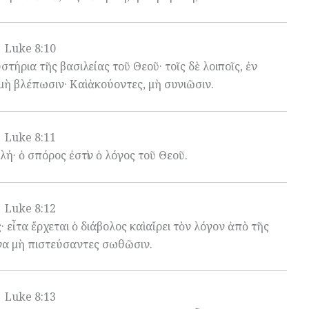
Luke 8:10
στήρια τῆς βασιλείας τοῦ Θεοῦ· τοῖς δὲ λοιποῖς, ἐν
μὴ βλέπωσιν· Καὶ ἀκούοντες, μὴ συνιῶσιν.
Luke 8:11
ή· ὁ σπόρος ἐστὶν ὁ λόγος τοῦ Θεοῦ.
Luke 8:12
 εἶτα ἔρχεται ὁ διάβολος καὶ αἴρει τὸν λόγον ἀπὸ τῆς
να μὴ πιστεύσαντες σωθῶσιν.
Luke 8:13