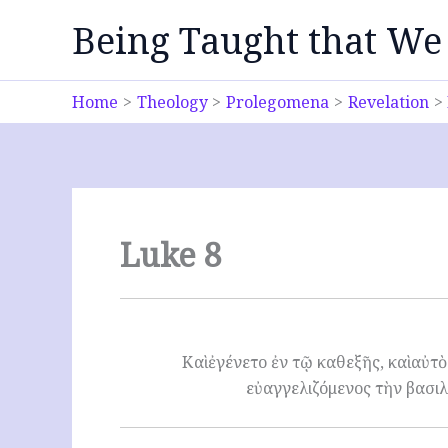
Skip
Being Taught that We
to
content
Home
Theology
Prolegomena
Revelation
Luke 8
Καὶ ἐγένετο ἐν τῷ καθεξῆς, καὶ αὐτ
εὐαγγελιζόμενος τὴν βασιλ