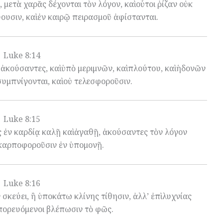
, μετὰ χαρᾶς δέχονται τὸν λόγον, καὶ οὗτοι ῥίζαν οὐκ
ύουσιν, καὶ ἐν καιρῷ πειρασμοῦ ἀφίστανται.
Luke 8:14
ἱ ἀκούσαντες, καὶ ὑπὸ μεριμνῶν, καὶ πλούτου, καὶ ἡδονῶν
συμπνίγονται, καὶ οὐ τελεσφοροῦσιν.
Luke 8:15
νες ἐν καρδίᾳ καλῇ καὶ ἀγαθῇ, ἀκούσαντες τὸν λόγον
 καρποφοροῦσιν ἐν ὑπομονῇ.
Luke 8:16
σκεύει, ἢ ὑποκάτω κλίνης τίθησιν, ἀλλ’ ἐπὶ λυχνίας
ἰσπορευόμενοι βλέπωσιν τὸ φῶς.