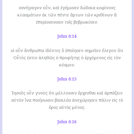
συνήγαγον οὖν, καὶ ἐγέμισαν δώδεκα κοφίνους
κλασμάτων ἐκ τῶν πέντε ἄρτων τῶν κριθίνων ἃ
ἐπερίσσευσαν τοῖς βεβρωκόσιν.
John 6:14
οἱ οὖν ἄνθρωποι ἰδόντες ὃ ἐποίησεν σημεῖον ἔλεγον ὅτι
Οὗτός ἐστιν ἀληθῶς ὁ προφήτης ὁ ἐρχόμενος εἰς τὸν
κόσμον.
John 6:15
Ἰησοῦς οὖν γνοὺς ὅτι μέλλουσιν ἔρχεσθαι καὶ ἁρπάζειν
αὐτὸν ἵνα ποιήσωσιν βασιλέα ἀνεχώρησεν πάλιν εἰς τὸ
ὄρος αὐτὸς μόνος.
John 6:16