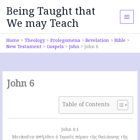
Skip
Being Taught that
to
content
We may Teach
Home
Theology
Prolegomena
Revelation
Bible
New Testament
Gospels
John
John 6
John 6
Table of Contents
John 6:1
Μετὰ ταῦτα ἀπῆλθεν ὁ Ἰησοῦς πέραν τῆς θαλάσσης τῆς