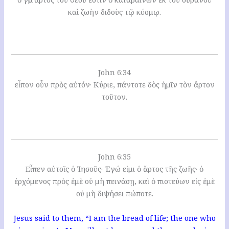
καὶ ζωὴν διδοὺς τῷ κόσμῳ.
John 6:34
εἶπον οὖν πρὸς αὐτόν· Κύριε, πάντοτε δὸς ἡμῖν τὸν ἄρτον
τοῦτον.
John 6:35
Εἶπεν αὐτοῖς ὁ Ἰησοῦς· Ἐγώ εἰμι ὁ ἄρτος τῆς ζωῆς· ὁ
ἐρχόμενος πρὸς ἐμὲ οὐ μὴ πεινάσῃ, καὶ ὁ πιστεύων εἰς ἐμὲ
οὐ μὴ διψήσει πώποτε.
Jesus said to them, “I am the bread of life; the one who