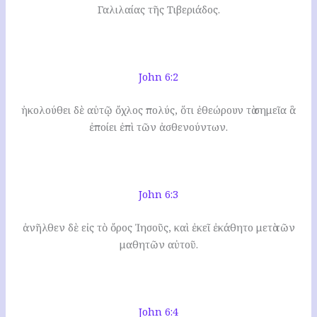
Γαλιλαίας τῆς Τιβεριάδος.
John 6:2
ἠκολούθει δὲ αὐτῷ ὄχλος πολύς, ὅτι ἐθεώρουν τὰ σημεῖα ἃ
ἐποίει ἐπὶ τῶν ἀσθενούντων.
John 6:3
ἀνῆλθεν δὲ εἰς τὸ ὄρος Ἰησοῦς, καὶ ἐκεῖ ἐκάθητο μετὰ τῶν
μαθητῶν αὐτοῦ.
John 6:4