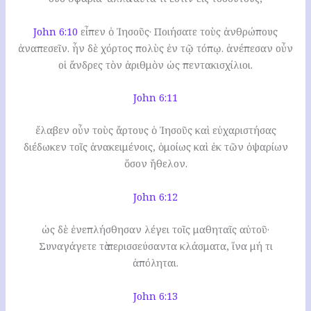
John 6:10
εἶπεν ὁ Ἰησοῦς· Ποιήσατε τοὺς ἀνθρώπους
ἀναπεσεῖν. ἦν δὲ χόρτος πολὺς ἐν τῷ τόπῳ. ἀνέπεσαν οὖν
οἱ ἄνδρες τὸν ἀριθμὸν ὡς πεντακισχίλιοι.
John 6:11
ἔλαβεν οὖν τοὺς ἄρτους ὁ Ἰησοῦς καὶ εὐχαριστήσας
διέδωκεν τοῖς ἀνακειμένοις, ὁμοίως καὶ ἐκ τῶν ὀψαρίων
ὅσον ἤθελον.
John 6:12
ὡς δὲ ἐνεπλήσθησαν λέγει τοῖς μαθηταῖς αὐτοῦ·
Συναγάγετε τὰ περισσεύσαντα κλάσματα, ἵνα μή τι
ἀπόληται.
John 6:13