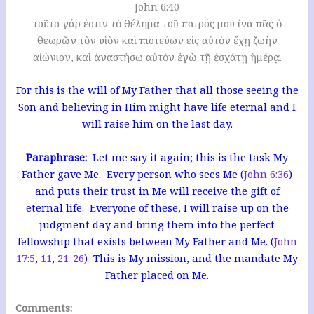
John 6:40
τοῦτο γάρ ἐστιν τὸ θέλημα τοῦ πατρός μου ἵνα πᾶς ὁ
θεωρῶν τὸν υἱὸν καὶ πιστεύων εἰς αὐτὸν ἔχῃ ζωὴν
αἰώνιον, καὶ ἀναστήσω αὐτὸν ἐγὼ τῇ ἐσχάτῃ ἡμέρᾳ.
For this is the will of My Father that all those seeing the
Son and believing in Him might have life eternal and I
will raise him on the last day.
Paraphrase:
Let me say it again; this is the task My
Father gave Me. Every person who sees Me (
John 6:36
)
and puts their trust in Me will receive the gift of
eternal life. Everyone of these, I will raise up on the
judgment day and bring them into the perfect
fellowship that exists between My Father and Me. (
John
17:5
,
11
,
21-26
) This is My mission, and the mandate My
Father placed on Me.
Comments: