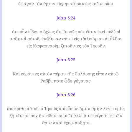
ἔφαγον τὸν ἄρτον εὐχαριστήσαντος τοῦ κυρίου.
John 6:24
ὅτε οὖν εἶδεν ὁ ὄχλος ὅτι Ἰησοῦς οὐκ ἔστιν ἐκεῖ οὐδὲ οἱ
μαθηταὶ αὐτοῦ, ἐνέβησαν αὐτοὶ εἰς τὰ πλοιάρια καὶ ἦλθον
εἰς Καφαρναοὺμ ζητοῦντες τὸν Ἰησοῦν.
John 6:25
Καὶ εὑρόντες αὐτὸν πέραν τῆς θαλάσσης εἶπον αὐτῷ·
Ῥαββί, πότε ὧδε γέγονας;
John 6:26
ἀπεκρίθη αὐτοῖς ὁ Ἰησοῦς καὶ εἶπεν· Ἀμὴν ἀμὴν λέγω ὑμῖν,
ζητεῖτέ με οὐχ ὅτι εἴδετε σημεῖα ἀλλ’ ὅτι ἐφάγετε ἐκ τῶν
ἄρτων καὶ ἐχορτάσθητε·