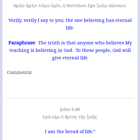
ἀμὴν ἀμὴν λέγω ὑμῖν, ὁ πιστεύων ἔχει ζωὴν αἰώνιον.
Verily, verily I say to you; the one believing has eternal
life.
Paraphrase:
The truth is that anyone who believes My
teaching is believing in God. To these people, God will
give eternal life.
Comments:
John 6:48
ἐγώ εἰμι ὁ ἄρτος τῆς ζωῆς·
I am the bread of life.”