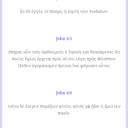
ἦν δὲ ἐγγὺς τὸ πάσχα, ἡ ἑορτὴ τῶν Ἰουδαίων.
John 6:5
ἐπάρας οὖν τοὺς ὀφθαλμοὺς ὁ Ἰησοῦς καὶ θεασάμενος ὅτι
πολὺς ὄχλος ἔρχεται πρὸς αὐτὸν λέγει πρὸς Φίλιππον·
Πόθεν ἀγοράσωμεν ἄρτους ἵνα φάγωσιν οὗτοι;
John 6:6
τοῦτο δὲ ἔλεγεν πειράζων αὐτόν, αὐτὸς γὰρ ᾔδει τί ἔμελλεν
ποιεῖν.