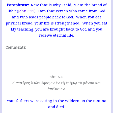
Paraphrase:
Now that is why I said, “I am the bread of
life.” (
John 6:35
) I am that Person who came from God
and who leads people back to God. When you eat
physical bread, your life is strengthened. When you eat
My teaching, you are brought back to God and you
receive eternal life.
Comments:
John 6:49
οἱ πατέρες ὑμῶν ἔφαγον ἐν τῇ ἐρήμῳ τὸ μάννα καὶ
ἀπέθανον·
Your fathers were eating in the wilderness the manna
and died.