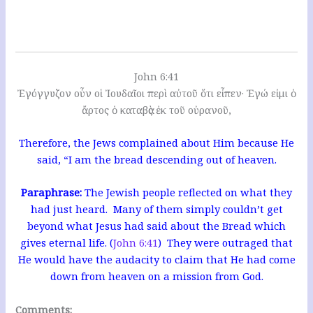
John 6:41
Ἐγόγγυζον οὖν οἱ Ἰουδαῖοι περὶ αὐτοῦ ὅτι εἶπεν· Ἐγώ εἰμι ὁ
ἄρτος ὁ καταβὰς ἐκ τοῦ οὐρανοῦ,
Therefore, the Jews complained about Him because He
said, “I am the bread descending out of heaven.
Paraphrase:
The Jewish people reflected on what they
had just heard. Many of them simply couldn’t get
beyond what Jesus had said about the Bread which
gives eternal life. (
John 6:41
) T
hey were outraged that
He would have the audacity to claim that He had come
down from heaven on a mission from God.
Comments: