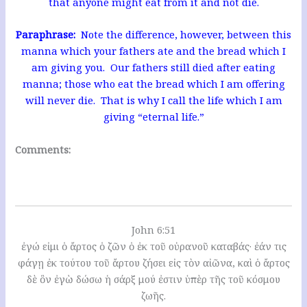
that anyone might eat from it and not die.
Paraphrase:
Note the difference, however, between this
manna which your fathers ate and the bread which I
am giving you. Our fathers still died after eating
manna; those who eat the bread which I am offering
will never die. That is why I call the life which I am
giving “eternal life.”
Comments:
John 6:51
ἐγώ εἰμι ὁ ἄρτος ὁ ζῶν ὁ ἐκ τοῦ οὐρανοῦ καταβάς· ἐάν τις
φάγῃ ἐκ τούτου τοῦ ἄρτου ζήσει εἰς τὸν αἰῶνα, καὶ ὁ ἄρτος
δὲ ὃν ἐγὼ δώσω ἡ σάρξ μού ἐστιν ὑπὲρ τῆς τοῦ κόσμου
ζωῆς.