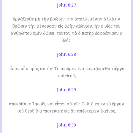
John 6:27
ἐργάζεσθε μὴ τὴν βρῶσιν τὴν ἀπολλυμένην ἀλλὰ τὴν
βρῶσιν τὴν μένουσαν εἰς ζωὴν αἰώνιον, ἣν ὁ υἱὸς τοῦ
ἀνθρώπου ὑμῖν δώσει, τοῦτον γὰρ ὁ πατὴρ ἐσφράγισεν ὁ
θεός.
John 6:28
εἶπον οὖν πρὸς αὐτόν· Τί ποιῶμεν ἵνα ἐργαζώμεθα τὰ ἔργα
τοῦ θεοῦ;
John 6:29
ἀπεκρίθη ὁ Ἰησοῦς καὶ εἶπεν αὐτοῖς· Τοῦτό ἐστιν τὸ ἔργον
τοῦ θεοῦ ἵνα πιστεύητε εἰς ὃν ἀπέστειλεν ἐκεῖνος.
John 6:30