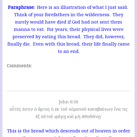
Paraphrase:
Here is an illustration of what I just said.
Think of your forefathers in the wilderness. They
surely would have died if God had not sent them
manna to eat. For years, their physical lives were
preserved by eating this bread. They did, however,
finally die. Even with this bread, their life finally came
to an end.
Comments:
John 6:50
οὗτός ἐστιν ὁ ἄρτος ὁ ἐκ τοῦ οὐρανοῦ καταβαίνων ἵνα τις
ἐξ αὐτοῦ φάγῃ καὶ μὴ ἀποθάνῃ·
This is the bread which descends out of heaven in order