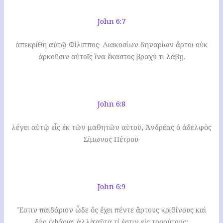
John 6:7
ἀπεκρίθη αὐτῷ Φίλιππος· Διακοσίων δηναρίων ἄρτοι οὐκ
ἀρκοῦσιν αὐτοῖς ἵνα ἕκαστος βραχύ τι λάβῃ.
John 6:8
λέγει αὐτῷ εἷς ἐκ τῶν μαθητῶν αὐτοῦ, Ἀνδρέας ὁ ἀδελφὸς
Σίμωνος Πέτρου·
John 6:9
Ἔστιν παιδάριον ὧδε ὃς ἔχει πέντε ἄρτους κριθίνους καὶ
δύο ὀψάρια· ἀλλὰ ταῦτα τί ἐστιν εἰς τοσούτους;