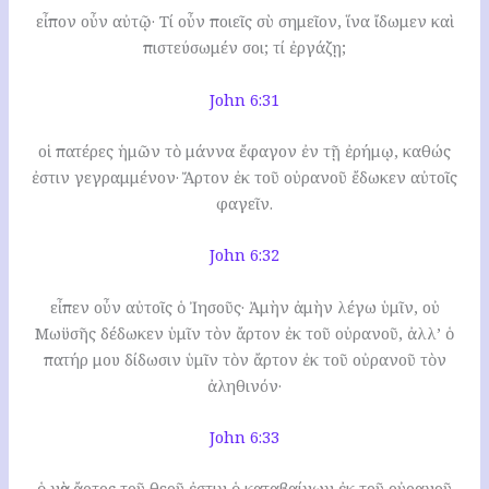
εἶπον οὖν αὐτῷ· Τί οὖν ποιεῖς σὺ σημεῖον, ἵνα ἴδωμεν καὶ
πιστεύσωμέν σοι; τί ἐργάζῃ;
John 6:31
οἱ πατέρες ἡμῶν τὸ μάννα ἔφαγον ἐν τῇ ἐρήμῳ, καθώς
ἐστιν γεγραμμένον· Ἄρτον ἐκ τοῦ οὐρανοῦ ἔδωκεν αὐτοῖς
φαγεῖν.
John 6:32
εἶπεν οὖν αὐτοῖς ὁ Ἰησοῦς· Ἀμὴν ἀμὴν λέγω ὑμῖν, οὐ
Μωϋσῆς δέδωκεν ὑμῖν τὸν ἄρτον ἐκ τοῦ οὐρανοῦ, ἀλλ’ ὁ
πατήρ μου δίδωσιν ὑμῖν τὸν ἄρτον ἐκ τοῦ οὐρανοῦ τὸν
ἀληθινόν·
John 6:33
ὁ γὰρ ἄρτος τοῦ θεοῦ ἐστιν ὁ καταβαίνων ἐκ τοῦ οὐρανοῦ