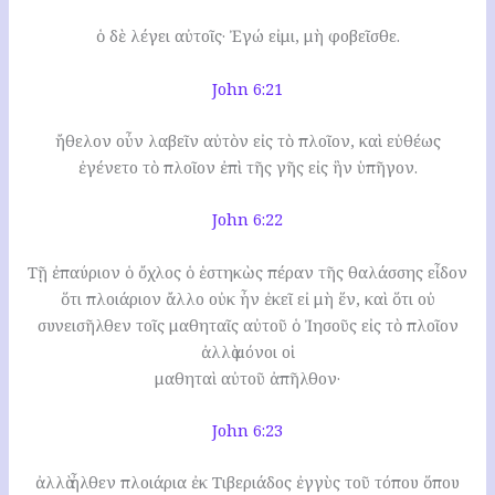
ὁ δὲ λέγει αὐτοῖς· Ἐγώ εἰμι, μὴ φοβεῖσθε.
John 6:21
ἤθελον οὖν λαβεῖν αὐτὸν εἰς τὸ πλοῖον, καὶ εὐθέως
ἐγένετο τὸ πλοῖον ἐπὶ τῆς γῆς εἰς ἣν ὑπῆγον.
John 6:22
Τῇ ἐπαύριον ὁ ὄχλος ὁ ἑστηκὼς πέραν τῆς θαλάσσης εἶδον
ὅτι πλοιάριον ἄλλο οὐκ ἦν ἐκεῖ εἰ μὴ ἕν, καὶ ὅτι οὐ
συνεισῆλθεν τοῖς μαθηταῖς αὐτοῦ ὁ Ἰησοῦς εἰς τὸ πλοῖον
ἀλλὰ μόνοι οἱ
μαθηταὶ αὐτοῦ ἀπῆλθον·
John 6:23
ἀλλὰ ἦλθεν πλοιάρια ἐκ Τιβεριάδος ἐγγὺς τοῦ τόπου ὅπου