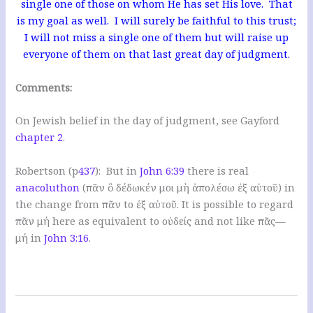
single one of those on whom He has set His love. That
is my goal as well. I will surely be faithful to this trust;
I will not miss a single one of them but will raise up
everyone of them on that last great day of judgment.
Comments:
On Jewish belief in the day of judgment, see Gayford
chapter 2
.
Robertson (p
437
): But in
John 6:39
there is real
anacoluthon
(πᾶν ὃ δέδωκέν μοι μὴ ἀπολέσω ἐξ αὐτοῦ) in
the change from πᾶν to ἐξ αὐτοῦ. It is possible to regard
πᾶν μή here as equivalent to οὐδείς and not like πᾶς—
μή in
John 3:16
.