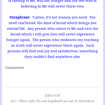
is coming to Me, will not hunger and the one who is
believing in Me will never thirst ever.
Paraphrase:
“Listen, it’s not manna you need. You
need
real
bread; the kind of bread which brings you
eternal
life. Any person who comes to Me and eats the
bread which I will give him will never experience
hunger again. The person who embraces my teaching
as truth will never experience thirst again. Such
persons will find real joy and satisfaction; something
they couldn’t find anywhere else.
Comments:
John 6:36
ἀλλ’ εἶπον ὑμῖν ὅτι καὶ ἑωράκατέ με καὶ οὐ πιστεύετε.