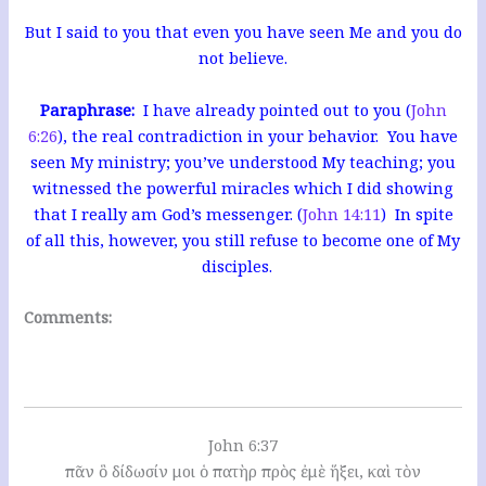
But I said to you that even you have seen Me and you do
not believe.
Paraphrase:
I have already pointed out to you (
John
6:26
), the real contradiction in your behavior. You have
seen My ministry; you’ve understood My teaching; you
witnessed the powerful miracles which I did showing
that I really am God’s messenger. (
John 14:11
) In spite
of all this, however, you still refuse to become one of My
disciples.
Comments:
John 6:37
πᾶν ὃ δίδωσίν μοι ὁ πατὴρ πρὸς ἐμὲ ἥξει, καὶ τὸν