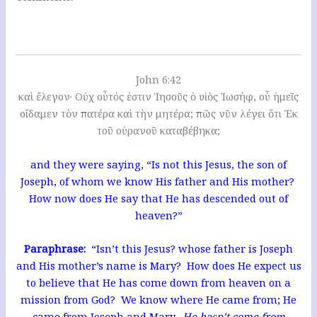
John 6:42
καὶ ἔλεγον· Οὐχ οὗτός ἐστιν Ἰησοῦς ὁ υἱὸς Ἰωσήφ, οὗ ἡμεῖς
οἴδαμεν τὸν πατέρα καὶ τὴν μητέρα; πῶς νῦν λέγει ὅτι Ἐκ
τοῦ οὐρανοῦ καταβέβηκα;
and they were saying, “Is not this Jesus, the son of
Joseph, of whom we know His father and His mother?
How now does He say that He has descended out of
heaven?”
Paraphrase:
“Isn’t this Jesus? whose father is Joseph
and His mother’s name is Mary? How does He expect us
to believe that He has come down from heaven on a
mission from God? We know where He came from; He
came from Joseph and Mary.
He hasn’t come from