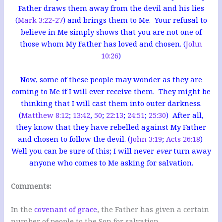
Father draws them away from the devil and his lies
(
Mark 3:22-27
) and brings them to Me.
Your refusal to
believe in Me simply shows that you are not one of
those whom My Father has loved and chosen. (
John
10:26
)
Now, some of these people may wonder as they are
coming to Me if I will ever receive them. They might be
thinking that I will cast them into outer darkness.
(
Matthew 8:12
;
13:42
,
50
;
22:13
;
24:51
;
25:30
) After all,
they know that they have rebelled against My Father
and chosen to follow the devil. (
John 3:19
;
Acts 26:18
)
Well
you can be sure of this; I will never
ever
turn away
anyone who comes to Me asking for salvation.
Comments:
In the
covenant of grace
, the Father has given a certain
number of people to the Son for salvation.