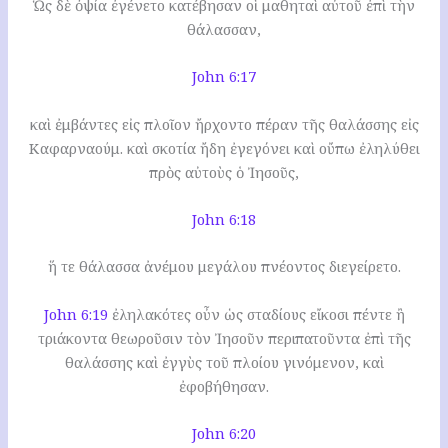
Ὡς δὲ ὀψία ἐγένετο κατέβησαν οἱ μαθηταὶ αὐτοῦ ἐπὶ τὴν
θάλασσαν,
John 6:17
καὶ ἐμβάντες εἰς πλοῖον ἤρχοντο πέραν τῆς θαλάσσης εἰς
Καφαρναούμ. καὶ σκοτία ἤδη ἐγεγόνει καὶ οὔπω ἐληλύθει
πρὸς αὐτοὺς ὁ Ἰησοῦς,
John 6:18
ἥ τε θάλασσα ἀνέμου μεγάλου πνέοντος διεγείρετο.
John 6:19
ἐληλακότες οὖν ὡς σταδίους εἴκοσι πέντε ἢ
τριάκοντα θεωροῦσιν τὸν Ἰησοῦν περιπατοῦντα ἐπὶ τῆς
θαλάσσης καὶ ἐγγὺς τοῦ πλοίου γινόμενον, καὶ
ἐφοβήθησαν.
John 6:20