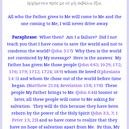
ἐρχόμενον πρός με οὐ μὴ ἐκβάλω ἔξω,
All who the Father gives to Me will come to Me and the
one coming to Me, I will never drive away.
Paraphrase:
What then? Am I a failure? Did I not
teach you that I have come to save the world and not to
condemn the world? (
John 3:17
) Why then is the world
not convinced by My message? Here is the answer. My
Father has given Me those people (
John 6:65
;
10:29
;
17:2
;
17:6
;
17:9
;
17:12
;
17:24
;
18:9
) whom He loved (
Ephesians
1:4-5
) and whom He chose out of the world before time
began. (
Matthew 25:34
;
Revelation 13:8
;
17:8
) These
people My Father brings to Me. (
John 6:44
)
S
ooner or
later, all these people will come to Me asking for
salvation. They will do this because they have been
reborn by the power of the Holy Spirit (
John 3:3
,
7
;
1
Peter 1:3
,
23
) and so have come to realize that they
have no hope of salvation apart from Me. By this, My